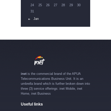
24
25
26
27
28
29
30
31
« Jan
inet
is the commercial brand of the APUA
Telecommunications Business Unit. It is an
umbrella brand which is further broken down into
three (3) service offerings: inet Mobile, inet
Home, inet Business
Useful links