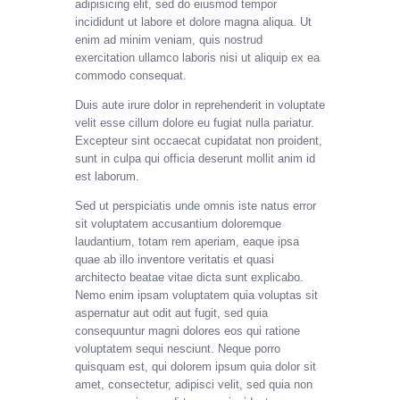
adipisicing elit, sed do eiusmod tempor
incididunt ut labore et dolore magna aliqua. Ut
enim ad minim veniam, quis nostrud
exercitation ullamco laboris nisi ut aliquip ex ea
commodo consequat.
Duis aute irure dolor in reprehenderit in voluptate
velit esse cillum dolore eu fugiat nulla pariatur.
Excepteur sint occaecat cupidatat non proident,
sunt in culpa qui officia deserunt mollit anim id
est laborum.
Sed ut perspiciatis unde omnis iste natus error
sit voluptatem accusantium doloremque
laudantium, totam rem aperiam, eaque ipsa
quae ab illo inventore veritatis et quasi
architecto beatae vitae dicta sunt explicabo.
Nemo enim ipsam voluptatem quia voluptas sit
aspernatur aut odit aut fugit, sed quia
consequuntur magni dolores eos qui ratione
voluptatem sequi nesciunt. Neque porro
quisquam est, qui dolorem ipsum quia dolor sit
amet, consectetur, adipisci velit, sed quia non